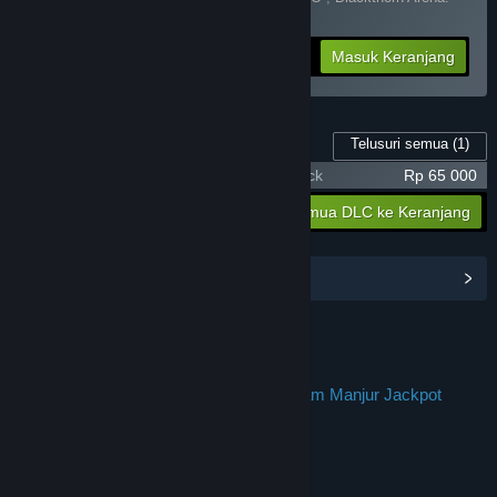
Reforged
-25%
Info Bundel
Rp 284 398
Masuk Keranjang
Telusuri semua
(1)
Konten Game ini
Resident Evil 4 X JPTOTO - Supporter Pack
Rp 65 000
Rp 65 000
Masukkan semua DLC ke Keranjang
Lihat Hub Komunitas
Join us on Discord
Hiburan JPTOTO Permainan Scatter Hitam Manjur Jackpot
Maxwin
Tentang Game Ini