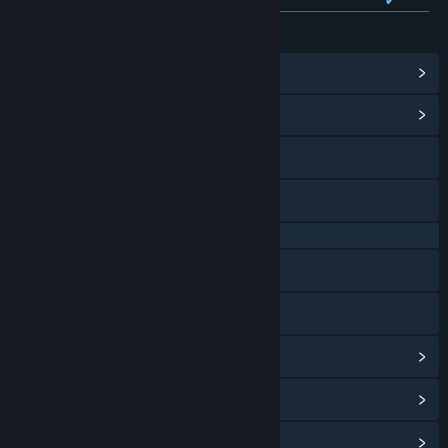
Bhs. Prancis
✔
✔
Lihat semua 11 bahasa yang didukung
Lihat Pencapaian Steam
(28)
Lihat Item Toko Poin
(9)
Discord
X
QQ 725153963
Baidu Tieba
Bilibili
Lihat riwayat pembaruan
Baca berita terkait
Lihat diskusi