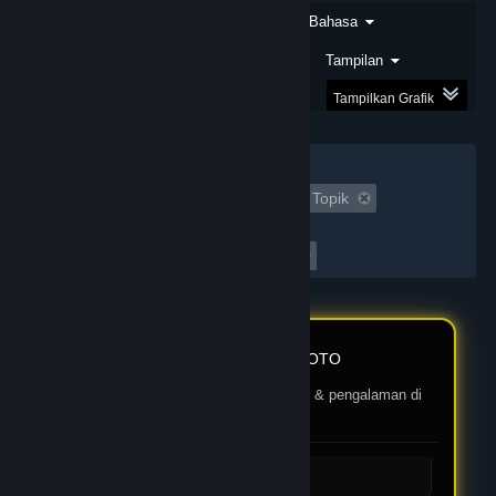
08 Feb 2026
Jenis Ulasan
Jenis Pembelian
Bahasa
Rentang Tanggal
Waktu Bermain
Tampilan
★★★★☆
Arif
Link Alternatif JPTOTO Selalu
Tampilkan Grafik
Aman
Ketika akses utama padat, link alternatif JPTOTO
Filter
tetap bisa digunakan dengan lancar. Ini membuat
Tidak Termasuk Aktivitas Ulasan Keluar Topik
saya tetap bisa bermain tanpa harus menunggu
lama.
Waktu bermain:
10 Feb 2026
Seringnya Dimainkan di Steam Deck
★★★★★
Dimas
Tampilan UI-nya Ramah bagi
Review Member JPTOTO
Pengguna Baru
Testimoni pengguna tentang layanan & pengalaman di
Navigasi di JPTOTO mudah dipahami bahkan untuk
JPTOTO.
pengguna baru. Menu tersusun rapi sehingga semua
fitur, termasuk kategori permainan JPTOTO, bisa
ditemukan dengan cepat.