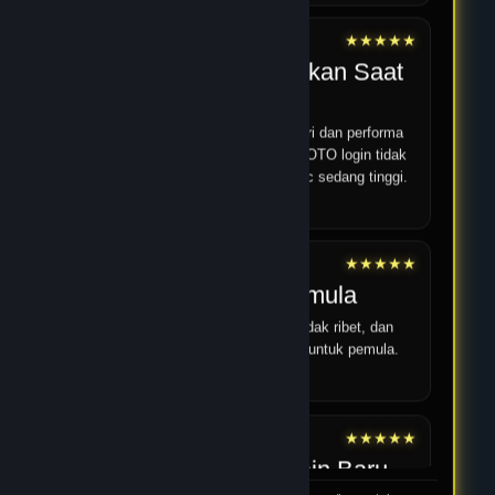
12 Feb 2026
★★★★★
Yoga
Performa Stabil Bahkan Saat
Jam Ramai
Saya sering bermain di malam hari dan performa
JPTOTO tetap stabil. Proses JPTOTO login tidak
pernah bermasalah walaupun traffic sedang tinggi.
14 Feb 2026
★★★★★
Android 18
Cocok untuk pemula
Strukturnya jelas, pendaftaran tidak ribet, dan
panduan umum mudah dipahami untuk pemula.
16 Feb 2026
★★★★★
Andi
Cocok untuk Pemain Baru