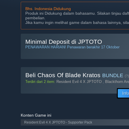
Bhs. Indonesia Didukung
Produk ini Didukung dalam bahasamu. Silakan tinjau da
pembelian.
Jika kamu ingin melihat game dalam bahasa lainnya, sil
Minimal Deposit di JPTOTO
PENAWARAN HARIAN! Penawaran berakhir 17 Oktober
Beli Chaos Of Blade Kratos
BUNDLE
(?)
Terdiri dari 2 item:
Resident Evil 4 X JPTOTO
,
Blackthorn Ar
Inf
Konten Game ini
Resident Evil 4 X JPTOTO - Supporter Pack