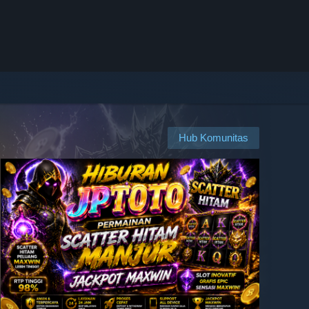
Hub Komunitas