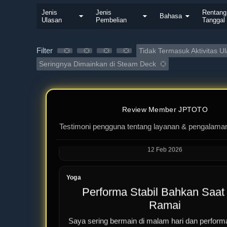
Link Alternatif JPTOTO Selal
Jenis
Jenis
Rentang
Ketika akses utama padat, link alternatif JPT
Bahasa
Ulasan
Pembelian
Tanggal
bisa digunakan dengan lancar. Ini membuat saya
bermain tanpa harus menunggu lama
Filter
Tidak Termasuk Aktivitas U
10 Feb 2026
Seringnya Dimainkan di Steam Deck
Dimas
Tampilan UI-nya Ramah bagi P
Baru
Review Member JPTOTO
Testimoni pengguna tentang layanan & pengalam
Navigasi di JPTOTO mudah dipahami bahka
pengguna baru. Menu tersusun rapi sehingga se
termasuk kategori permainan JPTOTO, bisa 
dengan cepat.
12 Feb 2026
Yoga
Performa Stabil Bahkan Saat