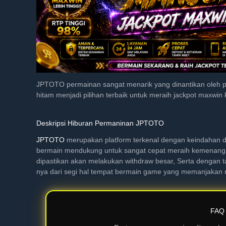
JPTOTO permainan sangat menarik yang dinantikan oleh 
hitam menjadi pilihan terbaik untuk meraih jackpot maxwin
Deskripsi Hiburan Permaninan JPTOTO
JPTOTO
merupakan platform terkenal dengan keindahan 
bermain mendukung untuk sangat cepat meraih kemenanga
dipastikan akan melakukan withdraw besar, Serta dengan 
nya dari segi hal tempat bermain game yang memanjakan 
Andi
FAQ
Akses Cepat & Stabil di Situs