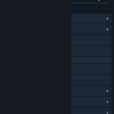
Bhs. Prancis
✔
✔
Lihat semua 11 bahasa yang didukung
Lihat Pencapaian Steam
(28)
Lihat Item Toko Poin
(9)
Discord
X
QQ 725153963
Baidu Tieba
Bilibili
Lihat riwayat pembaruan
Baca berita terkait
Lihat diskusi