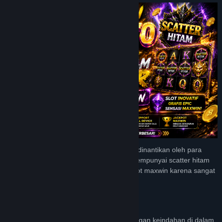
JPTOTO permainan sangat menarik yang dinantikan oleh para
pengguna hiburan game online dengan mempunyai scatter hitam
menjadi pilihan terbaik untuk meraih jackpot maxwin karena sangat
manjur.
Deskripsi Hiburan Permaninan JPTOTO
JPTOTO
merupakan platform terkenal dengan keindahan di dalam