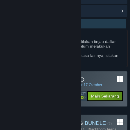
Temukan Grup Komunitas
Bhs. Indonesia Didukung
Produk ini Didukung dalam bahasamu. Silakan tinjau daftar
bahasa yang didukung di bawah ini sebelum melakukan
pembelian.
Jika kamu ingin melihat game dalam bahasa lainnya, silakan
atur
preferensi bahasa
.
Minimal Deposit di JPTOTO
PENAWARAN HARIAN! Penawaran berakhir 17 Oktober
Rp 50 000
-90%
Main Sekarang
Rp 5 000
Beli Chaos Of Blade Kratos
BUNDLE
(?)
Terdiri dari 2 item:
Resident Evil 4 X JPTOTO
,
Blackthorn Arena: