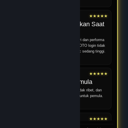
12 Feb 2026
★★★★★
Yoga
Performa Stabil Bahkan Saat
Jam Ramai
Saya sering bermain di malam hari dan performa
JPTOTO tetap stabil. Proses JPTOTO login tidak
pernah bermasalah walaupun traffic sedang tinggi.
14 Feb 2026
★★★★★
Android 18
Cocok untuk pemula
Strukturnya jelas, pendaftaran tidak ribet, dan
panduan umum mudah dipahami untuk pemula.
16 Feb 2026
★★★★★
Andi