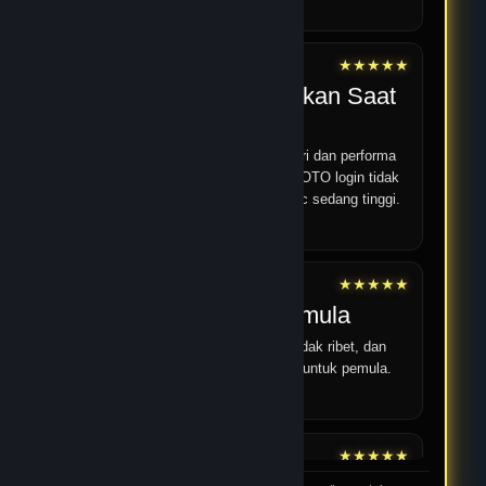
12 Feb 2026
★★★★★
Yoga
Performa Stabil Bahkan Saat
Jam Ramai
Saya sering bermain di malam hari dan performa
JPTOTO tetap stabil. Proses JPTOTO login tidak
pernah bermasalah walaupun traffic sedang tinggi.
14 Feb 2026
★★★★★
Android 18
Cocok untuk pemula
Strukturnya jelas, pendaftaran tidak ribet, dan
panduan umum mudah dipahami untuk pemula.
16 Feb 2026
★★★★★
Andi