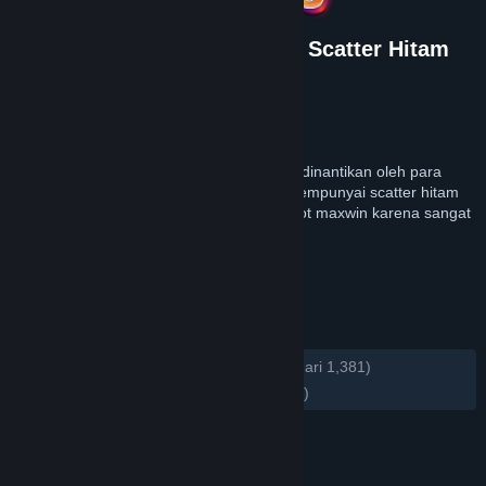
Hiburan JPTOTO Permainan Scatter Hitam
Rincian Akun
Manjur Jackpot Maxwin
Preferensi toko
Pengembang
PersonaeGame Studio
Penerbit
Kunpan Games
Dirilis
23 Jan 2026
Ubah bahasa
JPTOTO permainan sangat menarik yang dinantikan oleh para
pengguna hiburan game online dengan mempunyai scatter hitam
Ganti Pengguna
menjadi pilihan terbaik untuk meraih jackpot maxwin karena sangat
manjur.
Dapatkan Aplikasi Seluler Steam
TAG
Lihat situs web desktop
+
ULASAN
KESELURUHAN:
Mayoritas Positif
(74% dari 1,381)
TERBARU:
Mayoritas Positif
(72% dari 98)