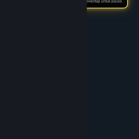
Tip: hover/tap untuk pause.
Cocok untuk Pemain Baru
Menurut saya JPTOTO cocok untuk pemula karena
proses pendaftaran sederhana dan panduan
dasarnya jelas. Semua terasa dirancang agar
pengguna bisa bermain dengan lebih percaya diri.
03 Feb 2026
★★★★★
Rian
Performa Stabil Saat Jam
Ramai
Saya sering bermain di malam hari dan performa
JPTOTO tetap stabil. Proses JPTOTO login tidak
pernah bermasalah walaupun traffic sedang tinggi.
05 Feb 2026
★★★★☆
Fajar
CS JPTOTO Professional &
Aktif 24 Jam Setiap Hari
© Valve Corporation. Hak cipta dilindungi Undang-