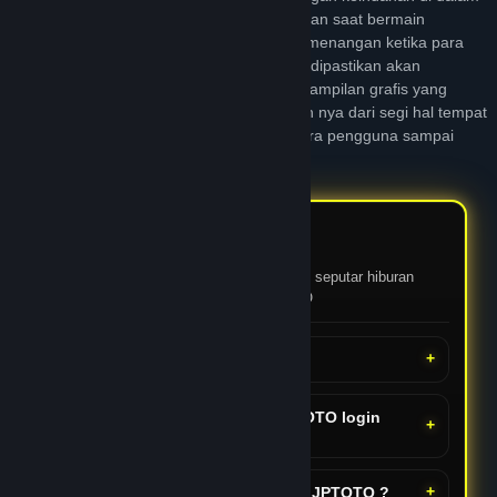
tempat permainannya sehingga kenyamanan saat bermain
mendukung untuk sangat cepat meraih kemenangan ketika para
pemain mendapatkan scatter hitam sudah dipastikan akan
melakukan withdraw besar, Serta dengan tampilan grafis yang
★★★★★
Andi
sangat epic untuk kemewahan dan modern nya dari segi hal tempat
Akses Cepat & Stabil di Situs
bermain game yang memanjakan mata para pengguna sampai
JPTOTO
ingin tiap hari merasakannya.
Sejak bermain di situs JPTOTO, saya merasakan
akses yang stabil dan jarang mengalami gangguan.
Proses JPTOTO login juga cepat, jadi tidak perlu
FAQ JPTOTO
menunggu lama untuk mulai bermain..
Pertanyaan yang sering ditanyakan seputar hiburan
03 Feb 2026
permainan JPTOTO
★★★★★
Rian
Apa itu JPTOTO?
Banyak Pilihan Game Menarik
di JPTOTO
Bagaimana cara melakukan JPTOTO login
dengan mudah?
Pilihan Game di JPTOTO cukup lengkap dengan
variasi permainan yang terus diperbarui.
Tampilannya ringan dan nyaman diakses lewat HP
Apa saja keunggulan permainan JPTOTO ?