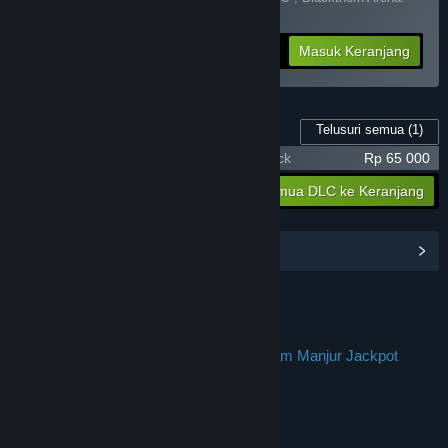
Reforged
-25%
Info Bundel
Rp 284 398
Masuk Keranjang
Telusuri semua
(1)
Konten Game ini
Resident Evil 4 X JPTOTO - Supporter Pack
Rp 65 000
Rp 65 000
Masukkan semua DLC ke Keranjang
Lihat Hub Komunitas
Join us on Discord
Hiburan JPTOTO Permainan Scatter Hitam Manjur Jackpot
Maxwin
Tentang Game Ini