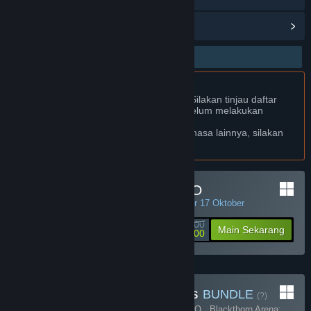
Temukan Grup Komunitas
Bhs. Indonesia Didukung
Produk ini Didukung dalam bahasamu. Silakan tinjau daftar
bahasa yang didukung di bawah ini sebelum melakukan
pembelian.
Jika kamu ingin melihat game dalam bahasa lainnya, silakan
atur
preferensi bahasa
.
Minimal Deposit di JPTOTO
PENAWARAN HARIAN! Penawaran berakhir 17 Oktober
Rp 50 000
-90%
Main Sekarang
Rp 5 000
Beli Chaos Of Blade Kratos
BUNDLE
(?)
Terdiri dari 2 item:
Resident Evil 4 X JPTOTO
,
Blackthorn Arena: