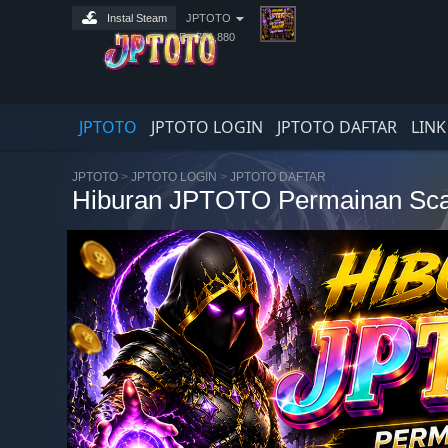
Instal Steam
JPTOTO
Rp 751,880
JPTOTO
JPTOTO LOGIN
JPTOTO DAFTAR
LINK
JPTOTO
>
JPTOTO LOGIN
>
JPTOTO DAFTAR
Hiburan JPTOTO Permainan Scat