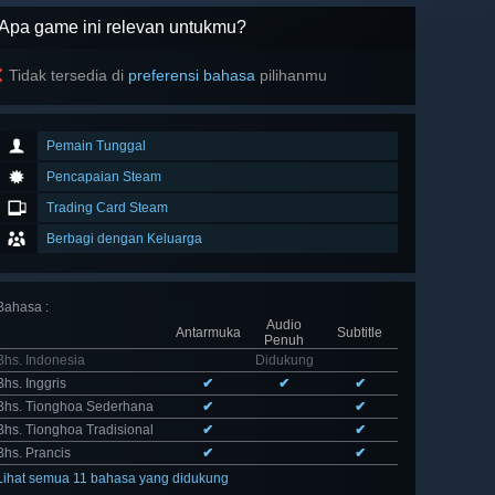
Apa game ini relevan untukmu?
Tidak tersedia di
preferensi bahasa
pilihanmu
Pemain Tunggal
Pencapaian Steam
Trading Card Steam
Berbagi dengan Keluarga
Bahasa
:
Audio
Antarmuka
Subtitle
Penuh
Bhs. Indonesia
Didukung
Bhs. Inggris
✔
✔
✔
Bhs. Tionghoa Sederhana
✔
✔
Bhs. Tionghoa Tradisional
✔
✔
Bhs. Prancis
✔
✔
Lihat semua 11 bahasa yang didukung