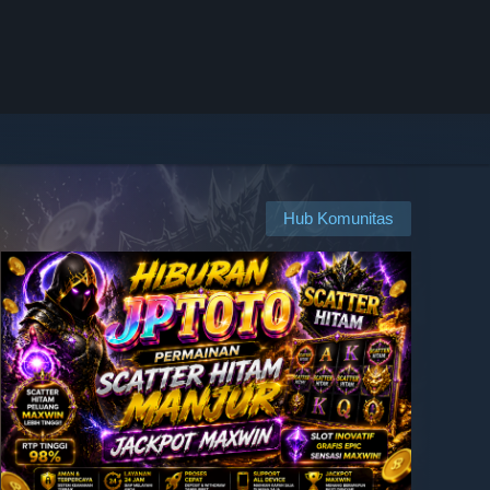
Hub Komunitas