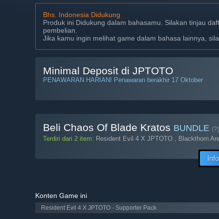
Bhs. Indonesia Didukung
Produk ini Didukung dalam bahasamu. Silakan tinjau da
pembelian.
Jika kamu ingin melihat game dalam bahasa lainnya, sil
Minimal Deposit di JPTOTO
PENAWARAN HARIAN! Penawaran berakhir 17 Oktober
Beli Chaos Of Blade Kratos
BUNDLE
(?)
Terdiri dari 2 item:
Resident Evil 4 X JPTOTO
,
Blackthorn Ar
Inf
Konten Game ini
Resident Evil 4 X JPTOTO - Supporter Pack