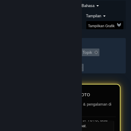
dengan cepat dan memberikan solusi yang jelas.
Jenis Ulasan
Jenis Pembelian
Bahasa
08 Feb 2026
Rentang Tanggal
Waktu Bermain
Tampilan
★★★★☆
Arif
Tampilkan Grafik
Link Alternatif JPTOTO Selalu
Aman
Filter
Ketika akses utama padat, link alternatif JPTOTO
Tidak Termasuk Aktivitas Ulasan Keluar Topik
tetap bisa digunakan dengan lancar. Ini membuat
Waktu bermain:
saya tetap bisa bermain tanpa harus menunggu
lama.
Seringnya Dimainkan di Steam Deck
10 Feb 2026
★★★★★
Dimas
Review Member JPTOTO
Tampilan UI-nya Ramah bagi
Pengguna Baru
Testimoni pengguna tentang layanan & pengalaman di
JPTOTO.
Navigasi di JPTOTO mudah dipahami bahkan untuk
pengguna baru. Menu tersusun rapi sehingga semua
fitur, termasuk kategori permainan JPTOTO, bisa
ditemukan dengan cepat.