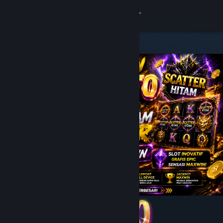
8
JPTOTO
Lihat Profilmu
Wallet (Rp 751,880)
Pemberitahuan
8
Toko
JPTOTO
Kamu & Temanmu
Obrolan
Bantuan