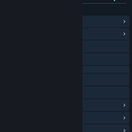
Bhs. Prancis
✔
✔
Lihat semua 11 bahasa yang didukung
Lihat Pencapaian Steam
(28)
Lihat Item Toko Poin
(9)
Discord
X
QQ 725153963
Baidu Tieba
Bilibili
Lihat riwayat pembaruan
Baca berita terkait
Lihat diskusi