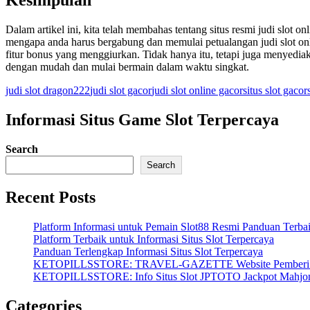
Kesimpulan
Dalam artikel ini, kita telah membahas tentang situs resmi judi slot o
mengapa anda harus bergabung dan memulai petualangan judi slot on
fitur bonus yang menggiurkan. Tidak hanya itu, tetapi juga menyedi
dengan mudah dan mulai bermain dalam waktu singkat.
judi slot dragon222
judi slot gacor
judi slot online gacor
situs slot gacor
Informasi Situs Game Slot Terpercaya
Search
Search
Recent Posts
Platform Informasi untuk Pemain Slot88 Resmi Panduan Terba
Platform Terbaik untuk Informasi Situs Slot Terpercaya
Panduan Terlengkap Informasi Situs Slot Terpercaya
KETOPILLSSTORE: TRAVEL-GAZETTE Website Pemberi R
KETOPILLSSTORE: Info Situs Slot JPTOTO Jackpot Mahjon
Categories