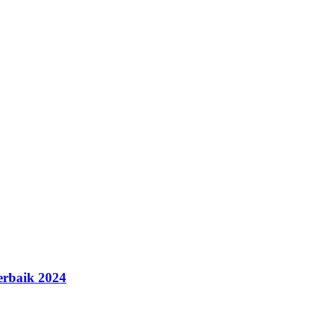
erbaik 2024