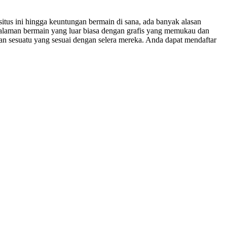
i situs ini hingga keuntungan bermain di sana, ada banyak alasan
galaman bermain yang luar biasa dengan grafis yang memukau dan
an sesuatu yang sesuai dengan selera mereka. Anda dapat mendaftar