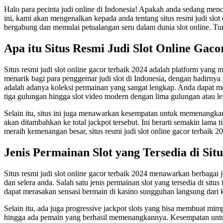
Halo para pecinta judi online di Indonesia! Apakah anda sedang mencar
ini, kami akan mengenalkan kepada anda tentang situs resmi judi slot 
bergabung dan memulai petualangan seru dalam dunia slot online. Tun
Apa itu Situs Resmi Judi Slot Online Gaco
Situs resmi judi slot online gacor terbaik 2024 adalah platform yan
menarik bagi para penggemar judi slot di Indonesia, dengan hadirnya s
adalah adanya koleksi permainan yang sangat lengkap. Anda dapat me
tiga gulungan hingga slot video modern dengan lima gulungan atau leb
Selain itu, situs ini juga menawarkan kesempatan untuk memenangkan j
akan ditambahkan ke total jackpot tersebut. Ini berarti semakin lam
meraih kemenangan besar, situs resmi judi slot online gacor terbaik 
Jenis Permainan Slot yang Tersedia di Situ
Situs resmi judi slot online gacor terbaik 2024 menawarkan berbaga
dan selera anda. Salah satu jenis permainan slot yang tersedia di situ
dapat merasakan sensasi bermain di kasino sungguhan langsung dar
Selain itu, ada juga progressive jackpot slots yang bisa membuat mi
hingga ada pemain yang berhasil memenangkannya. Kesempatan untuk m