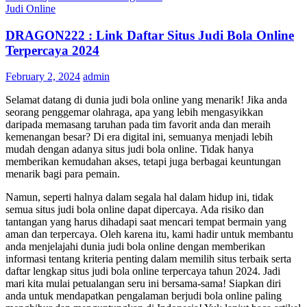
Judi Online
DRAGON222 : Link Daftar Situs Judi Bola Online
Terpercaya 2024
February 2, 2024
admin
Selamat datang di dunia judi bola online yang menarik! Jika anda
seorang penggemar olahraga, apa yang lebih mengasyikkan
daripada memasang taruhan pada tim favorit anda dan meraih
kemenangan besar? Di era digital ini, semuanya menjadi lebih
mudah dengan adanya situs judi bola online. Tidak hanya
memberikan kemudahan akses, tetapi juga berbagai keuntungan
menarik bagi para pemain.
Namun, seperti halnya dalam segala hal dalam hidup ini, tidak
semua situs judi bola online dapat dipercaya. Ada risiko dan
tantangan yang harus dihadapi saat mencari tempat bermain yang
aman dan terpercaya. Oleh karena itu, kami hadir untuk membantu
anda menjelajahi dunia judi bola online dengan memberikan
informasi tentang kriteria penting dalam memilih situs terbaik serta
daftar lengkap situs judi bola online terpercaya tahun 2024. Jadi
mari kita mulai petualangan seru ini bersama-sama! Siapkan diri
anda untuk mendapatkan pengalaman berjudi bola online paling