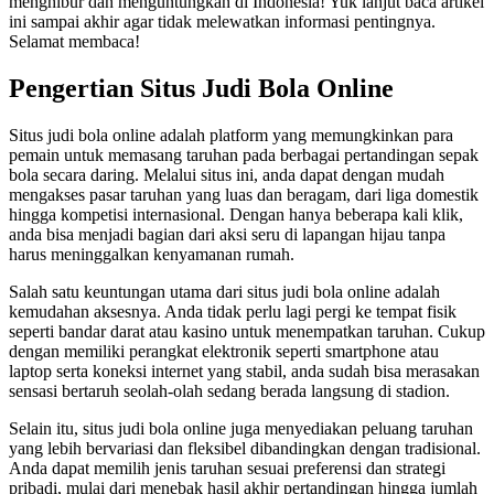
menghibur dan menguntungkan di Indonesia! Yuk lanjut baca artikel
ini sampai akhir agar tidak melewatkan informasi pentingnya.
Selamat membaca!
Pengertian Situs Judi Bola Online
Situs judi bola online adalah platform yang memungkinkan para
pemain untuk memasang taruhan pada berbagai pertandingan sepak
bola secara daring. Melalui situs ini, anda dapat dengan mudah
mengakses pasar taruhan yang luas dan beragam, dari liga domestik
hingga kompetisi internasional. Dengan hanya beberapa kali klik,
anda bisa menjadi bagian dari aksi seru di lapangan hijau tanpa
harus meninggalkan kenyamanan rumah.
Salah satu keuntungan utama dari situs judi bola online adalah
kemudahan aksesnya. Anda tidak perlu lagi pergi ke tempat fisik
seperti bandar darat atau kasino untuk menempatkan taruhan. Cukup
dengan memiliki perangkat elektronik seperti smartphone atau
laptop serta koneksi internet yang stabil, anda sudah bisa merasakan
sensasi bertaruh seolah-olah sedang berada langsung di stadion.
Selain itu, situs judi bola online juga menyediakan peluang taruhan
yang lebih bervariasi dan fleksibel dibandingkan dengan tradisional.
Anda dapat memilih jenis taruhan sesuai preferensi dan strategi
pribadi, mulai dari menebak hasil akhir pertandingan hingga jumlah