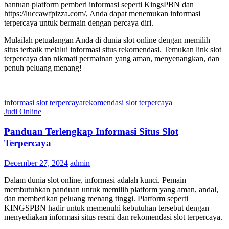
bantuan platform pemberi informasi seperti KingsPBN dan
https://luccawfpizza.com/, Anda dapat menemukan informasi
terpercaya untuk bermain dengan percaya diri.
Mulailah petualangan Anda di dunia slot online dengan memilih
situs terbaik melalui informasi situs rekomendasi. Temukan link slot
terpercaya dan nikmati permainan yang aman, menyenangkan, dan
penuh peluang menang!
informasi slot terpercaya
rekomendasi slot terpercaya
Judi Online
Panduan Terlengkap Informasi Situs Slot
Terpercaya
December 27, 2024
admin
Dalam dunia slot online, informasi adalah kunci. Pemain
membutuhkan panduan untuk memilih platform yang aman, andal,
dan memberikan peluang menang tinggi. Platform seperti
KINGSPBN hadir untuk memenuhi kebutuhan tersebut dengan
menyediakan informasi situs resmi dan rekomendasi slot terpercaya.