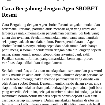
Cara Bergabung dengan Agen SBOBET
Resmi
Cara Bergabung dengan Agen sbobet Resmi sangatlah mudah dan
sederhana. Pertama, pastikan anda mencari agen yang resmi dan
terpercaya untuk memastikan pengalaman bermain judi bola yang
aman dan nyaman. Setelah menemukan agen yang tepat, langkah
selanjutnya adalah mendaftar akun. Proses pendaftaran di Agen
sbobet Resmi biasanya cukup cepat dan tidak rumit. Anda hanya
perlu mengisi formulir pendaftaran dengan data diri lengkap seperti
nama, alamat email, nomor telepon dan rekening bank aktif.
Pastikan semua informasi yang dimasukkan benar agar proses
verifikasi dapat dilakukan dengan lancar.
Setelah mendaftar, anda akan mendapatkan username dan password
untuk masuk ke akun anda. Selanjutnya, lakukan deposit pertama ke
akun tersebut menggunakan metode pembayaran yang disediakan
oleh Agen sbobet Resmi. Dengan memiliki saldo dalam akun, anda
siap untuk memulai taruhan pada berbagai jenis permainan judi bola
yang tersedia. Selain itu, sebagai member di situs ini anda juga bisa
menikmati bonus-bonus menarik seperti bonus deposit awal atau
cashback setiap minggunya. Dalam melakukan taruhan di situs ini
harus punya kedisiplinan karena nantinya jika kita meperoleh hasil