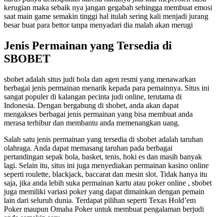
kerugian maka sebaik nya jangan gegabah sehingga membuat emosi
saat main game semakin tinggi hal itulah sering kali menjadi jurang
besar buat para bettor tanpa menyadari dia malah akan merugi
Jenis Permainan yang Tersedia di
SBOBET
sbobet adalah situs judi bola dan agen resmi yang menawarkan
berbagai jenis permainan menarik kepada para pemainnya. Situs ini
sangat populer di kalangan pecinta judi online, terutama di
Indonesia. Dengan bergabung di sbobet, anda akan dapat
mengakses berbagai jenis permainan yang bisa membuat anda
merasa terhibur dan membantu anda memenangkan uang.
Salah satu jenis permainan yang tersedia di sbobet adalah taruhan
olahraga. Anda dapat memasang taruhan pada berbagai
pertandingan sepak bola, basket, tenis, hoki es dan masih banyak
lagi. Selain itu, situs ini juga menyediakan permainan kasino online
seperti roulette, blackjack, baccarat dan mesin slot. Tidak hanya itu
saja, jika anda lebih suka permainan kartu atau poker online , sbobet
juga memiliki variasi poker yang dapat dimainkan dengan pemain
lain dari seluruh dunia. Terdapat pilihan seperti Texas Hold’em
Poker maupun Omaha Poker untuk membuat pengalaman berjudi