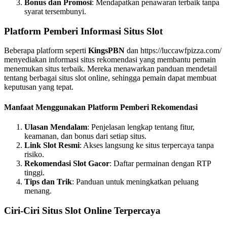
Bonus dan Promosi
: Mendapatkan penawaran terbaik tanpa
syarat tersembunyi.
Platform Pemberi Informasi Situs Slot
Beberapa platform seperti
KingsPBN
dan https://luccawfpizza.com/
menyediakan informasi situs rekomendasi yang membantu pemain
menemukan situs terbaik. Mereka menawarkan panduan mendetail
tentang berbagai situs slot online, sehingga pemain dapat membuat
keputusan yang tepat.
Manfaat Menggunakan Platform Pemberi Rekomendasi
Ulasan Mendalam
: Penjelasan lengkap tentang fitur,
keamanan, dan bonus dari setiap situs.
Link Slot Resmi
: Akses langsung ke situs terpercaya tanpa
risiko.
Rekomendasi Slot Gacor
: Daftar permainan dengan RTP
tinggi.
Tips dan Trik
: Panduan untuk meningkatkan peluang
menang.
Ciri-Ciri Situs Slot Online Terpercaya