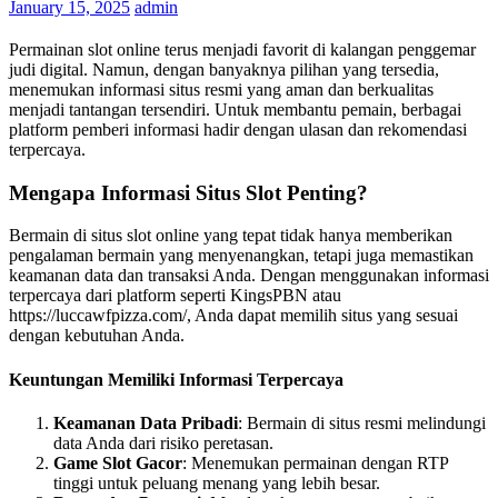
January 15, 2025
admin
Permainan slot online terus menjadi favorit di kalangan penggemar
judi digital. Namun, dengan banyaknya pilihan yang tersedia,
menemukan informasi situs resmi yang aman dan berkualitas
menjadi tantangan tersendiri. Untuk membantu pemain, berbagai
platform pemberi informasi hadir dengan ulasan dan rekomendasi
terpercaya.
Mengapa Informasi Situs Slot Penting?
Bermain di situs slot online yang tepat tidak hanya memberikan
pengalaman bermain yang menyenangkan, tetapi juga memastikan
keamanan data dan transaksi Anda. Dengan menggunakan informasi
terpercaya dari platform seperti KingsPBN atau
https://luccawfpizza.com/, Anda dapat memilih situs yang sesuai
dengan kebutuhan Anda.
Keuntungan Memiliki Informasi Terpercaya
Keamanan Data Pribadi
: Bermain di situs resmi melindungi
data Anda dari risiko peretasan.
Game Slot Gacor
: Menemukan permainan dengan RTP
tinggi untuk peluang menang yang lebih besar.