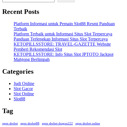
Recent Posts
Platform Informasi untuk Pemain Slot88 Resmi Panduan
Terbaik
Platform Terbaik untuk Informasi Situs Slot Terpercaya
Panduan Terlengkap Informasi Situs Slot Terpercaya
KETOPILLSSTORE: TRAVEL-GAZETTE Website
Pemberi Rekomendasi Slot
KETOPILLSSTORE: Info Situs Slot JPTOTO Jackpot
Mahjong Berlimpah
Categories
Judi Online
Slot Gacor
Slot Online
Slot88
Tag
agen sbobet
agen sbobet88
agen sbobet dragon222
agen sbobet online