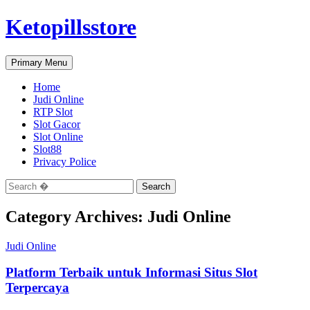
Skip
Ketopillsstore
to
content
Search
Primary Menu
Home
Judi Online
RTP Slot
Slot Gacor
Slot Online
Slot88
Privacy Police
Search
for:
Category Archives: Judi Online
Judi Online
Platform Terbaik untuk Informasi Situs Slot
Terpercaya